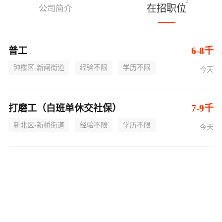
2
在招职位
公司简介
普工
6-8千
钟楼区-新闸街道
经验不限
学历不限
今天
打磨工（白班单休交社保）
7-9千
新北区-新桥街道
经验不限
学历不限
今天