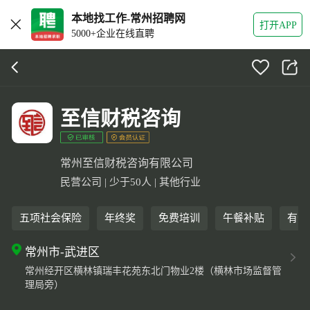
本地找工作-常州招聘网
打开APP
5000+企业在线直聘
至信财税咨询
常州至信财税咨询有限公司
民营公司 | 少于50人 | 其他行业
五项社会保险
年终奖
免费培训
午餐补贴
有晋
常州市-武进区
常州经开区横林镇瑞丰花苑东北门物业2楼（横林市场监督管
理局旁）