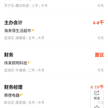
天宁区-雕庄街道 | 三年 | 大专
今天
主办会计
6-8千
海来得生活超市
武进区-湖塘镇 | 五年 | 大专
今天
财务
面议
伟来照明科技
武进区-牛塘镇 | 二年 | 大专
今天
财务经理
6-10千
舜德电器
转发
新北区-薛家镇 | 五年 | 大专
今天