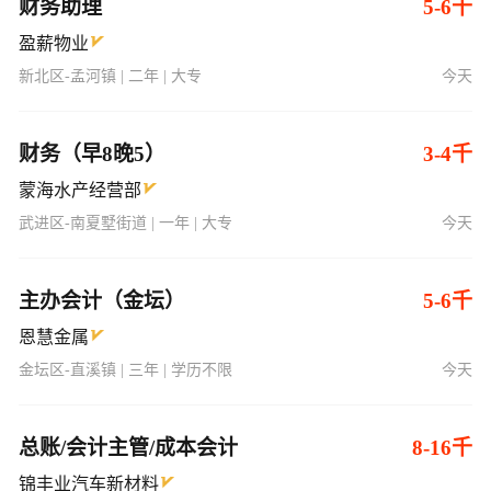
财务助理
5-6千
盈薪物业
新北区-孟河镇 | 二年 | 大专
今天
财务（早8晚5）
3-4千
蒙海水产经营部
武进区-南夏墅街道 | 一年 | 大专
今天
主办会计（金坛）
5-6千
恩慧金属
金坛区-直溪镇 | 三年 | 学历不限
今天
总账/会计主管/成本会计
8-16千
锦丰业汽车新材料