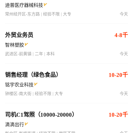
迪普医疗器械科技
常州经开区-东方路 | 经验不限 | 大专
今天
外贸业务员
4-8千
智林塑胶
武进区-前黄镇 | 二年 | 本科
今天
销售经理（绿色食品）
10-20千
铭宇农业科技
钟楼区-南大街 | 经验不限 | 大专
今天
司机C1驾照（10000-20000）
10-20千
滴滴出行