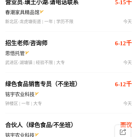
营业员-璜土小湖-请电话联系
5-15千
春潮家具精品馆
新北区-龙虎塘街道 | 一年 | 学历不限
今天
招生老师/咨询师
6-12千
思悟托管
武进区-湖塘镇 | 经验不限 | 大专
今天
绿色食品销售专员（不坐班）
6-12千
铭宇农业科技
钟楼区 | 一年 | 大专
今天
合伙人（绿色食品/不坐班）
面议
铭宇农业科技